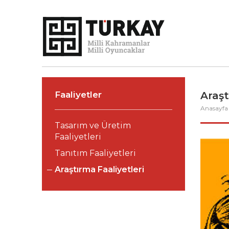
Faaliyetler
Araşt
Anasayf
Tasarım ve Üretim
Faaliyetleri
Tanıtım Faaliyetleri
Araştırma Faaliyetleri