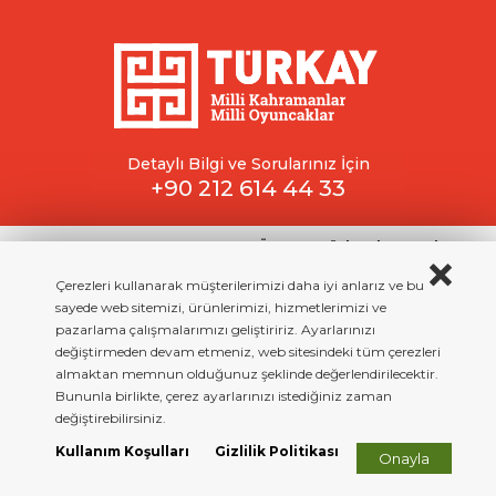
Detaylı Bilgi ve Sorularınız İçin
+90 212 614 44 33
Copyright © 2023 All rigth reserved.
TÜRKAY - Türk Kahramanlarını
ve Geleneksel Oyuncakları Araştırma ve Yaşatma Derneği
Çerezleri kullanarak müşterilerimizi daha iyi anlarız ve bu
Kullanım Koşullar
Gizlilik Sözleşmesi
Site By Beework
sayede web sitemizi, ürünlerimizi, hizmetlerimizi ve
pazarlama çalışmalarımızı geliştiririz. Ayarlarınızı
değiştirmeden devam etmeniz, web sitesindeki tüm çerezleri
almaktan memnun olduğunuz şeklinde değerlendirilecektir.
Bununla birlikte, çerez ayarlarınızı istediğiniz zaman
değiştirebilirsiniz.
Kullanım Koşulları
Gizlilik Politikası
Onayla