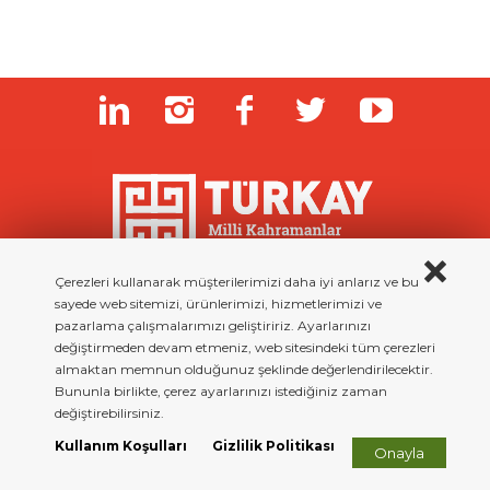
Çerezleri kullanarak müşterilerimizi daha iyi anlarız ve bu
Detaylı Bilgi ve Sorularınız İçin
sayede web sitemizi, ürünlerimizi, hizmetlerimizi ve
+90 212 614 44 33
pazarlama çalışmalarımızı geliştiririz. Ayarlarınızı
değiştirmeden devam etmeniz, web sitesindeki tüm çerezleri
almaktan memnun olduğunuz şeklinde değerlendirilecektir.
Copyright © 2023 All rigth reserved.
TÜRKAY - Türk Kahramanlarını
Bununla birlikte, çerez ayarlarınızı istediğiniz zaman
ve Geleneksel Oyuncakları Araştırma ve Yaşatma Derneği
değiştirebilirsiniz.
Kullanım Koşullar
Gizlilik Sözleşmesi
Site By Beework
Kullanım Koşulları
Gizlilik Politikası
Onayla