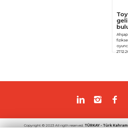
Toy
gel
bul
Ahşap 
fiziks
oyunc
27.12.2
Copyright © 2023 All rigth reserved.
TÜRKAY - Türk Kahrama