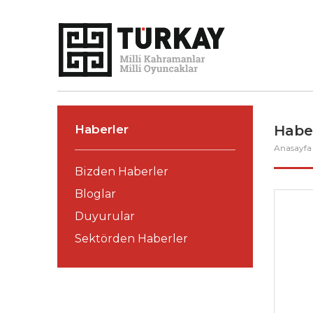
Haberler
Habe
Anasayf
Bizden Haberler
Bloglar
Duyurular
Sektörden Haberler