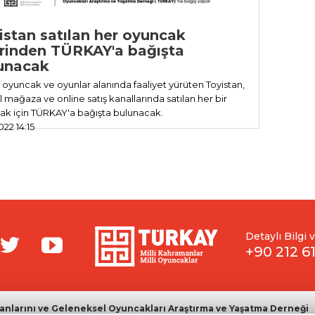
istan satılan her oyuncak
irinden TÜRKAY'a bağışta
unacak
oyuncak ve oyunlar alanında faaliyet yürüten Toyistan,
el mağaza ve online satış kanallarında satılan her bir
ak için TÜRKAY'a bağışta bulunacak.
022 14:15
Detaylı Bilgi 
+90 212 6
nlarını ve Geleneksel Oyuncakları Araştırma ve Yaşatma Derneği