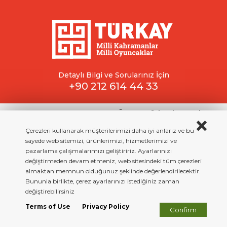
Detaylı Bilgi ve Sorularınız İçin
+90 212 614 44 33
Copyright © 2023 All rigth reserved.
TÜRKAY - Türk Kahramanlarını
ve Geleneksel Oyuncakları Araştırma ve Yaşatma Derneği
Çerezleri kullanarak müşterilerimizi daha iyi anlarız ve bu
Kullanım Koşullar
Gizlilik Sözleşmesi
Site By Beework
sayede web sitemizi, ürünlerimizi, hizmetlerimizi ve
pazarlama çalışmalarımızı geliştiririz. Ayarlarınızı
değiştirmeden devam etmeniz, web sitesindeki tüm çerezleri
almaktan memnun olduğunuz şeklinde değerlendirilecektir.
Bununla birlikte, çerez ayarlarınızı istediğiniz zaman
değiştirebilirsiniz
Terms of Use
Privacy Policy
Confirm